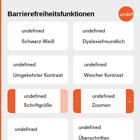
Zum Hauptinhalt springen
Barrierefreiheitsfunktionen
undefine
DE
undefined
undefined
Schwarz-Weiß
Dyslexiefreundlich
Zurück
undefined
undefined
Kinepolis Belval -
Informationen
Umgekehrter Kontrast
Weicher Kontrast
Tagungsräume
undefined
undefined
Adresse
7 Av. du Rock'n'Roll
-
+
-
+
Schriftgröße
Zoomen
L-4361 Esch-sur-Alzette
undefined
Webseite besuchen
undefined
Überschriften