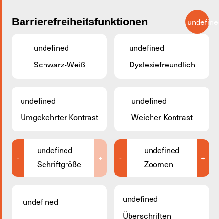
Zum Hauptinhalt springen
Barrierefreiheitsfunktionen
undefine
DE
undefined
undefined
Weiter zur Suche
Schwarz-Weiß
Dyslexiefreundlich
undefined
undefined
Umgekehrter Kontrast
Weicher Kontrast
undefined
undefined
-
+
-
+
Schriftgröße
Zoomen
undefined
undefined
Überschriften