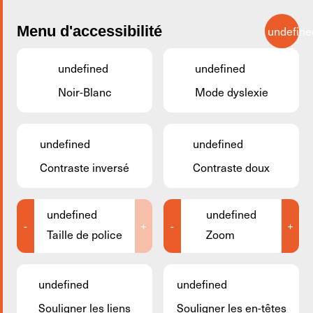
Passer au contenu principal
Menu d'accessibilité
undefine
FR
undefined
undefined
Noir-Blanc
Mode dyslexie
Retourner
undefined
undefined
Contraste inversé
Contraste doux
undefined
undefined
-
+
-
+
Taille de police
Zoom
undefined
undefined
Souligner les liens
Souligner les en-têtes