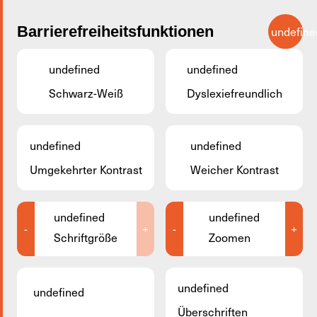
Zum Hauptinhalt springen
Barrierefreiheitsfunktionen
undefine
DE
undefined
undefined
Schwarz-Weiß
Dyslexiefreundlich
Zurück
undefined
undefined
Umgekehrter Kontrast
Weicher Kontrast
undefined
undefined
-
+
-
+
Schriftgröße
Zoomen
undefined
undefined
Überschriften