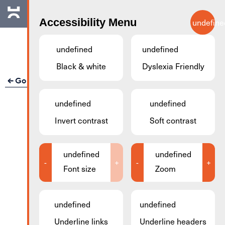
Skip to main content
Accessibility Menu
undefine
EN
undefined
undefined
Black & white
Dyslexia Friendly
Go back
undefined
undefined
Invert contrast
Soft contrast
undefined
undefined
-
+
-
+
Font size
Zoom
undefined
undefined
Underline links
Underline headers